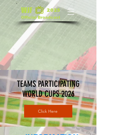
WJF
2025
Official Broadcast
TEAMS PARTICIPATING
WORLD CUPS 2026
Click Here