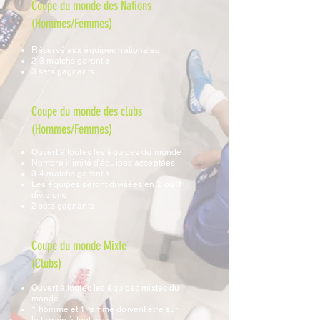
Coupe du monde des Nations
(Hommes/Femmes)
Réservé aux équipes nationales
2-3 matchs garantis
3 sets gagnants
Coupe du monde des clubs
(Hommes/Femmes)
Ouvert à toutes les équipes du monde
Nombre illimité d'équipes acceptées
3-4 matchs garantis
Les équipes seront divisées en 2 ou 3
divisions
2 sets gagnants
Coupe du monde Mixte
(Clubs)
Ouvert à toutes les équipes mixtes du
monde
1 homme et 1 femme doivent être sur