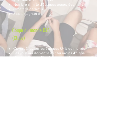
le terrain à tout moment
Nombre illimité d'équipes acceptées
3 matchs garantis
2 sets gagnants
Coupe du monde O45
(Clubs)
Ouvert à toutes les équipes O45 du monde
Les joueurs doivent avoir au moins 45 ans
Nombre illimité d'équipes acceptées
3 matchs garantis
2 sets gagnants
Coupe du monde U30
(Clubs)
Ouvert à toutes les équipes U30 du monde
Les joueurs doivent avoir au maximum 30
ans
Nombre illimité d'équipes acceptées
3 matchs garantis
2 sets gagnants