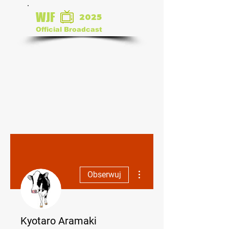
WJF
2025
Official Broadcast
Więcej działań
Obserwuj
Kyotaro Aramaki