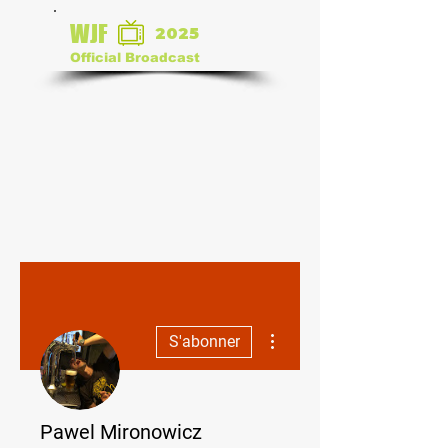
WJF
2025
Official Broadcast
Plus d'actions
S'abonner
Pawel Mironowicz